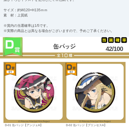
サイズ：約W120×H135ｍｍ
素 材：上質紙
※賞内の当選確率は1/5です。
※実際の商品とは異なる場合がございますので、予めご了承ください。
42/100
D-01 缶バッジ【アンジェA】
D-02 缶バッジ【プリンセスA】