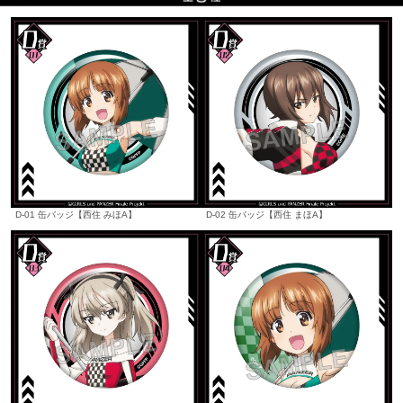
D-01 缶バッジ【西住 みほA】
D-02 缶バッジ【西住 まほA】