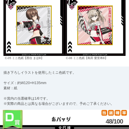
C-05 ミニ色紙【西住 まほB】
C-06 ミニ色紙【島田 愛里寿B】
描き下ろしイラストを使用したミニ色紙です。
サイズ：約W120×H135mm
素材：紙
※賞内の当選確率は1/6です。
※実際の商品とは異なる場合がございますので、予めご了承ください。
48/100