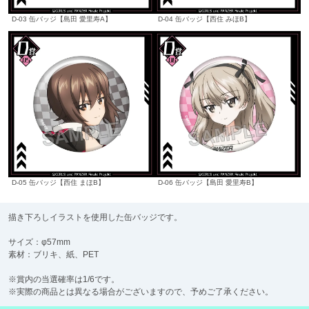
D-03 缶バッジ【島田 愛里寿A】
D-04 缶バッジ【西住 みほB】
D-05 缶バッジ【西住 まほB】
D-06 缶バッジ【島田 愛里寿B】
描き下ろしイラストを使用した缶バッジです。
サイズ：φ57mm
素材：ブリキ、紙、PET
※賞内の当選確率は1/6です。
※実際の商品とは異なる場合がございますので、予めご了承ください。