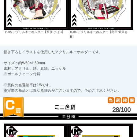
B-05 アクリルキーホルダー【西住 まほB】
B-06 アクリルキーホルダー【島田 愛里寿
B】
描き下ろしイラストを使用したアクリルキーホルダーです。
サイズ：約W60×H60mm
素材：アクリル、鉄、真鍮、ニッケル
※ボールチェーン付属
※賞内の当選確率は1/6です。
※実際の商品とは異なる場合がございますので、予めご了承ください。
28/100