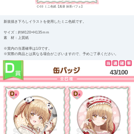
C-03 ミニ色紙【真昼 抹茶パフェ】
新規描き下ろしイラストを使用したミニ色紙です。
サイズ：約W120×H135ｍｍ
素 材：上質紙
※賞内の当選確率は1/3です。
※実際の商品とは異なる場合がございますので、予めご了承ください。
43/100