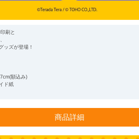
製印刷と
る、
グッズが登場！
7cm(額込み)
イド紙
商品詳細