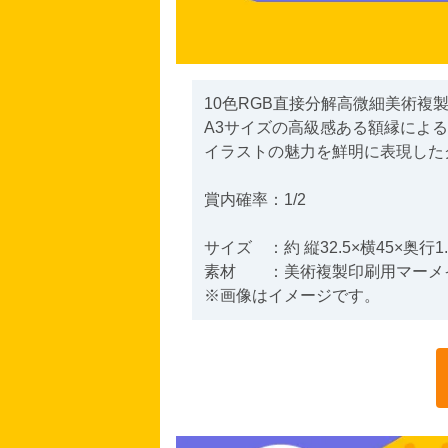
10色RGB直接分解高微細美術複
A3サイズの高級感ある額縁によ
イラストの魅力を鮮明に表現した
賞内確率：1/2
サイズ ：約 縦32.5×横45×奥行1.
素材 ：美術複製印刷用マーメ
※画像はイメージです。